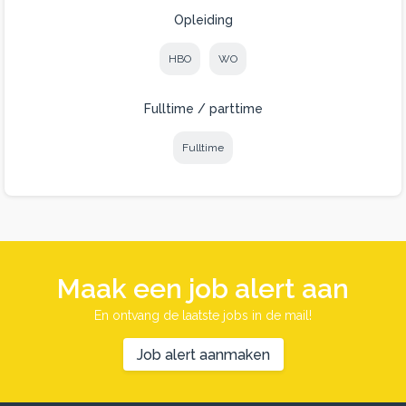
Opleiding
HBO
WO
Fulltime / parttime
Fulltime
Maak een job alert aan
En ontvang de laatste jobs in de mail!
Job alert aanmaken