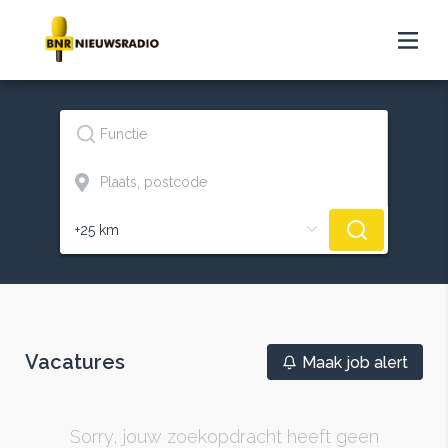
Vacatures
Maak job alert
Sorry, jouw zoekopdracht heeft geen